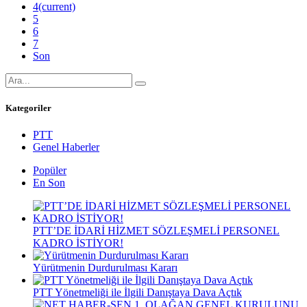
4
(current)
5
6
7
Son
Kategoriler
PTT
Genel Haberler
Popüler
En Son
PTT’DE İDARİ HİZMET SÖZLEŞMELİ PERSONEL
KADRO İSTİYOR!
Yürütmenin Durdurulması Kararı
PTT Yönetmeliği ile İlgili Danıştaya Dava Açtık
NET HABER-SEN 1. OLAĞAN GENEL KURULUNU