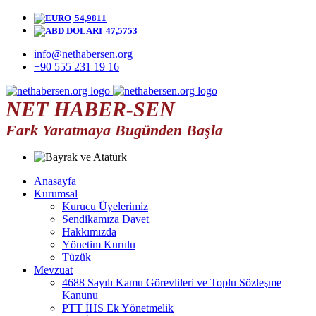
54,9811
47,5753
info@nethabersen.org
+90 555 231 19 16
NET HABER-SEN
Fark Yaratmaya Bugünden Başla
Anasayfa
Kurumsal
Kurucu Üyelerimiz
Sendikamıza Davet
Hakkımızda
Yönetim Kurulu
Tüzük
Mevzuat
4688 Sayılı Kamu Görevlileri ve Toplu Sözleşme
Kanunu
PTT İHS Ek Yönetmelik