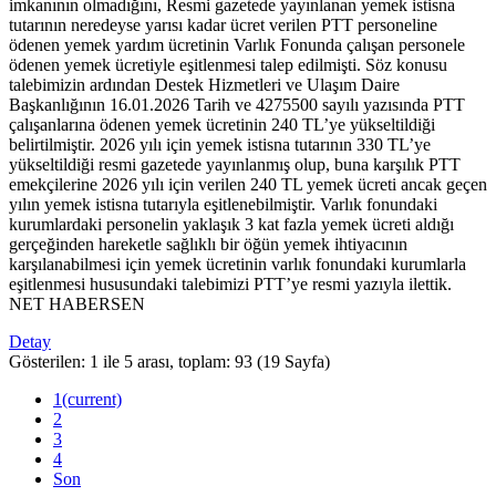
imkanının olmadığını, Resmi gazetede yayınlanan yemek istisna
tutarının neredeyse yarısı kadar ücret verilen PTT personeline
ödenen yemek yardım ücretinin Varlık Fonunda çalışan personele
ödenen yemek ücretiyle eşitlenmesi talep edilmişti. Söz konusu
talebimizin ardından Destek Hizmetleri ve Ulaşım Daire
Başkanlığının 16.01.2026 Tarih ve 4275500 sayılı yazısında PTT
çalışanlarına ödenen yemek ücretinin 240 TL’ye yükseltildiği
belirtilmiştir. 2026 yılı için yemek istisna tutarının 330 TL’ye
yükseltildiği resmi gazetede yayınlanmış olup, buna karşılık PTT
emekçilerine 2026 yılı için verilen 240 TL yemek ücreti ancak geçen
yılın yemek istisna tutarıyla eşitlenebilmiştir. Varlık fonundaki
kurumlardaki personelin yaklaşık 3 kat fazla yemek ücreti aldığı
gerçeğinden hareketle sağlıklı bir öğün yemek ihtiyacının
karşılanabilmesi için yemek ücretinin varlık fonundaki kurumlarla
eşitlenmesi hususundaki talebimizi PTT’ye resmi yazıyla ilettik.
NET HABERSEN
Detay
Gösterilen: 1 ile 5 arası, toplam: 93 (19 Sayfa)
1
(current)
2
3
4
Son