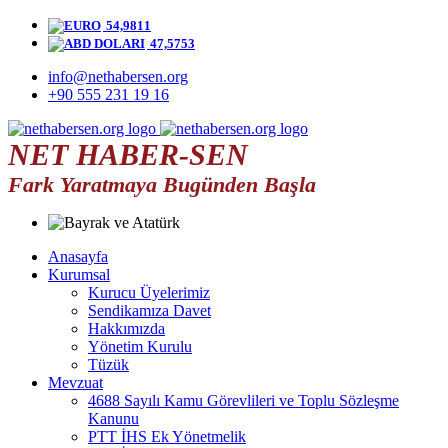
54,9811
47,5753
info@nethabersen.org
+90 555 231 19 16
NET HABER-SEN
Fark Yaratmaya Bugünden Başla
Anasayfa
Kurumsal
Kurucu Üyelerimiz
Sendikamıza Davet
Hakkımızda
Yönetim Kurulu
Tüzük
Mevzuat
4688 Sayılı Kamu Görevlileri ve Toplu Sözleşme
Kanunu
PTT İHS Ek Yönetmelik