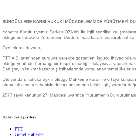
SÜRGÜNLERE KARŞI HUKUKİ MÜCADELEMİZDE YÜRÜTMEYİ DU
Yönetim Kurulu üyemiz Serkan ÖZKAN ile ilgili sendikal çalışmalar
olduğumuz davada Yürütmenin Durdurulması kararı verilerek bahse 
Özet olarak davada;
PTT A.Ş. tarafından sürgüne gerekçe gösterilen “işgücü ihtiyacında y
olduğu yönünde herhangi bir tespit olmadığı, dolayısıyla yapılan 
Danıştay’ın istikrar kazanmış içtihatlarında vurgulanan temel ilkele
Öte yandan, hukuka aykırı olduğu Mahkeme kararı ile ortaya konulan
atanacak olması sebebiyle davacı bakımında telafisi güç zararlar doğa
2577 sayılı kanunun 27. Maddesi uyarınca “Yürütmenin Durdurulması” 
Haber Kategorileri
PTT
Genel Haberler