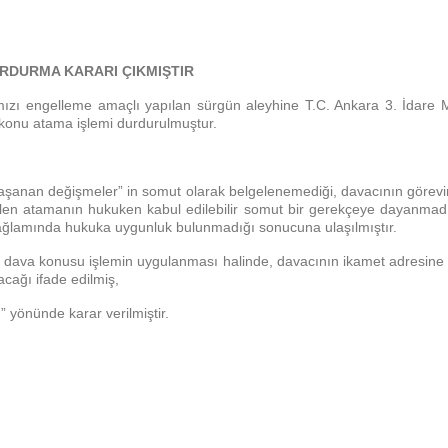
RDURMA KARARI ÇIKMIŞTIR
ımızı engelleme amaçlı yapılan sürgün aleyhine T.C. Ankara 3. İdar
konu atama işlemi durdurulmuştur.
aşanan değişmeler” in somut olarak belgelenemediği, davacının görevin
naklen atamanın hukuken kabul edilebilir somut bir gerekçeye dayanm
r bağlamında hukuka uygunluk bulunmadığı sonucuna ulaşılmıştır.
 dava konusu işlemin uygulanması halinde, davacının ikamet adresine 
cağı ifade edilmiş,
yönünde karar verilmiştir.