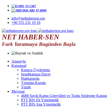
55,1307
47,6969
info@nethabersen.org
+90 555 231 19 16
NET HABER-SEN
Fark Yaratmaya Bugünden Başla
Anasayfa
Kurumsal
Kurucu Üyelerimiz
Sendikamıza Davet
Hakkımızda
Yönetim Kurulu
Tüzük
Mevzuat
4688 Sayılı Kamu Görevlileri ve Toplu Sözleşme Kanun
PTT İHS Ek Yönetmelik
PTT İHS Ana Yönetmelik