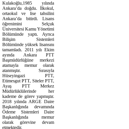
Kulakoğlu,1985 yılında
Ankara’da doğdu. İlkokul,
ortaokul ve lise tahsilini
Ankara’da bitirdi. Lisans
öğrenimini Selçuk
Üniversitesi Kamu Yönetimi
Bölümünde yaptı. Ayrıca
Bilişim Sistemleri
Bölümünde yüksek lisansını
tamamladı. 2011 yılı Ekim
ayında Ankara PTT
Başmüdürlüğüne merkezi
atamayla memur olarak
atanmıştır. Sırasıyla
Hüseyingazi PTT,
Etimesgut PTT, Siteler PTT,
Ayaş PTT Merkez
Müdürlüklülerinde her
kademe de görev yapmıştır.
2018 yılında ARGE Daire
Başkanlığında devamında
Ödeme Sistemleri Daire
Başkanlığında memur
olarak görevine devam
etmektedir.