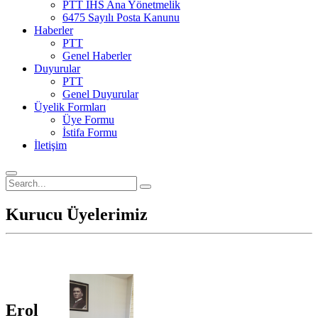
PTT İHS Ana Yönetmelik
6475 Sayılı Posta Kanunu
Haberler
PTT
Genel Haberler
Duyurular
PTT
Genel Duyurular
Üyelik Formları
Üye Formu
İstifa Formu
İletişim
Kurucu Üyelerimiz
Erol