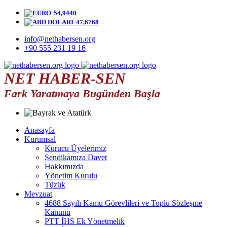
54,9440
47,6768
info@nethabersen.org
+90 555 231 19 16
NET HABER-SEN
Fark Yaratmaya Bugünden Başla
Anasayfa
Kurumsal
Kurucu Üyelerimiz
Sendikamıza Davet
Hakkımızda
Yönetim Kurulu
Tüzük
Mevzuat
4688 Sayılı Kamu Görevlileri ve Toplu Sözleşme
Kanunu
PTT İHS Ek Yönetmelik