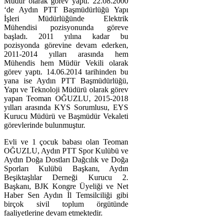
Müdür olarak görev yaptı. 22.08.2000
‘de Aydın PTT Başmüdürlüğü Yapı
İşleri Müdürlüğünde Elektrik
Mühendisi pozisyonunda göreve
başladı. 2011 yılına kadar bu
pozisyonda görevine devam ederken,
2011-2014 yılları arasında hem
Mühendis hem Müdür Vekili olarak
görev yaptı. 14.06.2014 tarihinden bu
yana ise Aydın PTT Başmüdürlüğü,
Yapı ve Teknoloji Müdürü olarak görev
yapan Teoman OĞUZLU, 2015-2018
yılları arasında KYS Sorumlusu, EYS
Kurucu Müdürü ve Başmüdür Vekaleti
görevlerinde bulunmuştur.
Evli ve 1 çocuk babası olan Teoman
OĞUZLU, Aydın PTT Spor Kulübü ve
Aydın Doğa Dostları Dağcılık ve Doğa
Sporları Kulübü Başkanı, Aydın
Beşiktaşlılar Derneği Kurucu 2.
Başkanı, BJK Kongre Üyeliği ve Net
Haber Sen Aydın İl Temsilciliği gibi
birçok sivil toplum örgütünde
faaliyetlerine devam etmektedir.