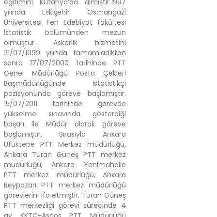
eğitimini Kütahya’da almıştır.1997
yılında Eskişehir Osmangazi
Üniversitesi Fen Edebiyat fakültesi
İstatistik bölümünden mezun
olmuştur. Askerlik hizmetini
21/07/1999 yılında tamamladıktan
sonra 17/07/2000 tarihinde PTT
Genel Müdürlüğü Posta Çekleri
Başmüdürlüğünde İstatistikçi
pozisyonunda göreve başlamıştır.
15/07/2011 tarihinde görevde
yükselme sınavında gösterdiği
başarı ile Müdür olarak göreve
başlamıştır. Sırasıyla Ankara
Ufuktepe PTT Merkez müdürlüğü,
Ankara Turan Güneş PTT merkez
müdürlüğü, Ankara Yenimahalle
PTT merkez müdürlüğü, Ankara
Beypazarı PTT merkez müdürlüğü
görevlerini ifa etmiştir. Turan Güneş
PTT merkezliği görevi sürecinde 4
ay KKTC-Aspos PTT Müdürlüğü