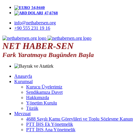
54,9440
47,6768
info@nethabersen.org
+90 555 231 19 16
NET HABER-SEN
Fark Yaratmaya Bugünden Başla
Anasayfa
Kurumsal
Kurucu Üyelerimiz
Sendikamıza Davet
Hakkımızda
Yönetim Kurulu
Tüzük
Mevzuat
4688 Sayılı Kamu Görevlileri ve Toplu Sözleşme Kanun
PTT İHS Ek Yönetmelik
PTT İHS Ana Yönetmelik