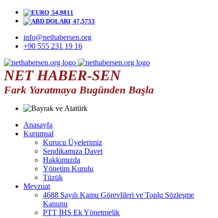
54,9811
47,5753
info@nethabersen.org
+90 555 231 19 16
NET HABER-SEN
Fark Yaratmaya Bugünden Başla
Anasayfa
Kurumsal
Kurucu Üyelerimiz
Sendikamıza Davet
Hakkımızda
Yönetim Kurulu
Tüzük
Mevzuat
4688 Sayılı Kamu Görevlileri ve Toplu Sözleşme
Kanunu
PTT İHS Ek Yönetmelik