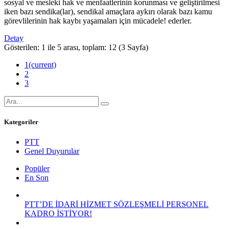
sosyal ve mesleki hak ve menfaatlerinin korunması ve geliştirilmesi
iken bazı sendika(lar), sendikal amaçlara aykırı olarak bazı kamu
görevlilerinin hak kaybı yaşamaları için mücadele! ederler.
Detay
Gösterilen: 1 ile 5 arası, toplam: 12 (3 Sayfa)
1
(current)
2
3
Kategoriler
PTT
Genel Duyurular
Popüler
En Son
PTT’DE İDARİ HİZMET SÖZLEŞMELİ PERSONEL
KADRO İSTİYOR!