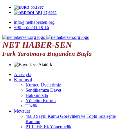
55,1307
47,6969
info@nethabersen.org
+90 555 231 19 16
NET HABER-SEN
Fark Yaratmaya Bugünden Başla
Anasayfa
Kurumsal
Kurucu Üyelerimiz
Sendikamıza Davet
Hakkımızda
Yönetim Kurulu
Tüzük
Mevzuat
4688 Sayılı Kamu Görevlileri ve Toplu Sözleşme
Kanunu
PTT İHS Ek Yönetmelik