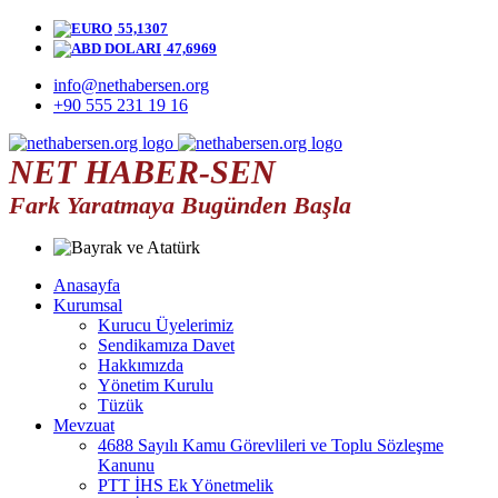
55,1307
47,6969
info@nethabersen.org
+90 555 231 19 16
NET HABER-SEN
Fark Yaratmaya Bugünden Başla
Anasayfa
Kurumsal
Kurucu Üyelerimiz
Sendikamıza Davet
Hakkımızda
Yönetim Kurulu
Tüzük
Mevzuat
4688 Sayılı Kamu Görevlileri ve Toplu Sözleşme
Kanunu
PTT İHS Ek Yönetmelik