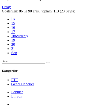
Detay
Gösterilen: 86 ile 90 arası, toplam: 113 (23 Sayfa)
İlk
15
16
17
18
(current)
19
20
21
Son
Kategoriler
PTT
Genel Haberler
Popüler
En Son