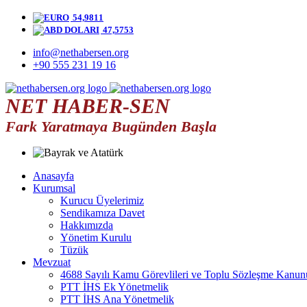
54,9811
47,5753
info@nethabersen.org
+90 555 231 19 16
NET HABER-SEN
Fark Yaratmaya Bugünden Başla
Anasayfa
Kurumsal
Kurucu Üyelerimiz
Sendikamıza Davet
Hakkımızda
Yönetim Kurulu
Tüzük
Mevzuat
4688 Sayılı Kamu Görevlileri ve Toplu Sözleşme Kanun
PTT İHS Ek Yönetmelik
PTT İHS Ana Yönetmelik