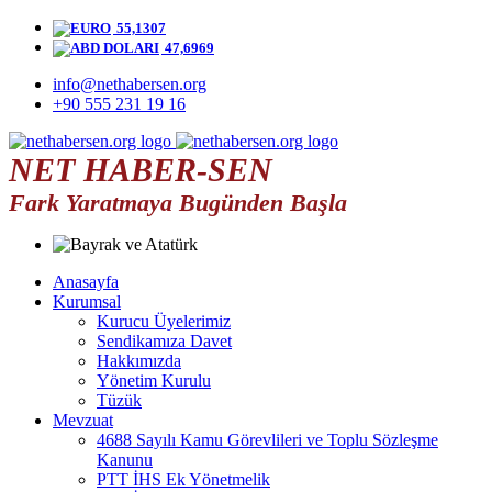
55,1307
47,6969
info@nethabersen.org
+90 555 231 19 16
NET HABER-SEN
Fark Yaratmaya Bugünden Başla
Anasayfa
Kurumsal
Kurucu Üyelerimiz
Sendikamıza Davet
Hakkımızda
Yönetim Kurulu
Tüzük
Mevzuat
4688 Sayılı Kamu Görevlileri ve Toplu Sözleşme
Kanunu
PTT İHS Ek Yönetmelik