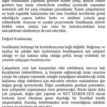
diğer sendikalarla yapılması gereken hizmet yarışı, tarafsız olması
gereken bazı kamu yöneticilerin sendikal ayrımcılık yapmaları
nedeniyle adil bir yarış olmaktan çıkmaktadır. Kamu çalışanlarının
en basit özgürlük haklarından biri olan Sendikal tercihlerini gönül
rahatlığıyla yapma hakları baskı ve sindirme yoluyla gasp
edilmektedir. Anayasa ve yasalar çerçevesinde Sendikamız sizlerle
birlikte omuz omuza yan yana bu hukuksuzluklara karşı
mücadelesini sürdürmeye devam edecektir.
Değerli Katılımcılar,
Sendikamız herhangi bir konfederasyona bağlı değildir. Bağımsız ve
tarafsız bir şekilde tüm üyelerimizin Sendikamızın eşit sahipleri
olduğu ve eşit haklara sahip olduğu şeffaf, hesap verilebilir bir
yönetim anlayışını benimsiyoruz.
Çalışanların yeni hak kazanımları elde edebilmesi, mevcut hak
kayıplarının önlenebilmesi, iş barışının sağlanacağı insan onuruna
yaraşır bir çalışma ortamında emeğin karşılığının alınabileceği özlük
haklarına sahip olabilmesi için mücadele ederken muhatabımız işin
doğası gereği işverenlerdir. Diğer sendikalarla gereksiz polemikler,
kısır çekişmeler yaşamamaya özen göstereceğiz. Bizim işimiz daha
çok çalışmak, doğru işler yapmak ve NET HABER-SEN olarak
herkesin üyesi olmaktan gurur duyduğu bir Sendikal kimlik
oluşturmaktır. Kuruluş felsefemizden taviz vermediğimiz takdirde
sayımız da gücümüz de artacaktır.