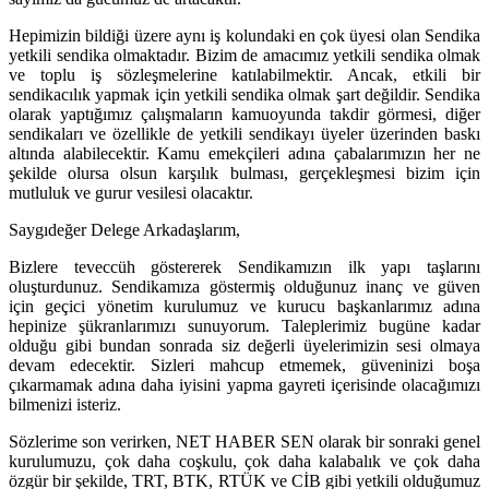
Hepimizin bildiği üzere aynı iş kolundaki en çok üyesi olan Sendika
yetkili sendika olmaktadır. Bizim de amacımız yetkili sendika olmak
ve toplu iş sözleşmelerine katılabilmektir. Ancak, etkili bir
sendikacılık yapmak için yetkili sendika olmak şart değildir. Sendika
olarak yaptığımız çalışmaların kamuoyunda takdir görmesi, diğer
sendikaları ve özellikle de yetkili sendikayı üyeler üzerinden baskı
altında alabilecektir. Kamu emekçileri adına çabalarımızın her ne
şekilde olursa olsun karşılık bulması, gerçekleşmesi bizim için
mutluluk ve gurur vesilesi olacaktır.
Saygıdeğer Delege Arkadaşlarım,
Bizlere teveccüh göstererek Sendikamızın ilk yapı taşlarını
oluşturdunuz. Sendikamıza göstermiş olduğunuz inanç ve güven
için geçici yönetim kurulumuz ve kurucu başkanlarımız adına
hepinize şükranlarımızı sunuyorum. Taleplerimiz bugüne kadar
olduğu gibi bundan sonrada siz değerli üyelerimizin sesi olmaya
devam edecektir. Sizleri mahcup etmemek, güveninizi boşa
çıkarmamak adına daha iyisini yapma gayreti içerisinde olacağımızı
bilmenizi isteriz.
Sözlerime son verirken, NET HABER SEN olarak bir sonraki genel
kurulumuzu, çok daha coşkulu, çok daha kalabalık ve çok daha
özgür bir şekilde, TRT, BTK, RTÜK ve CİB gibi yetkili olduğumuz