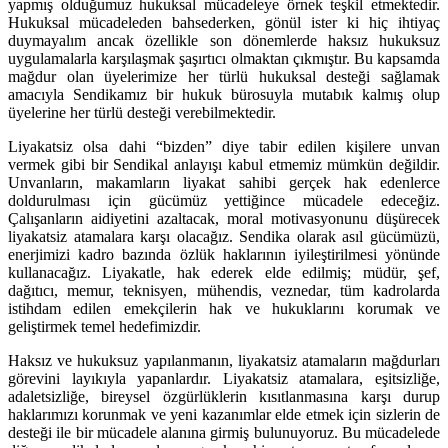
yapmış olduğumuz hukuksal mücadeleye örnek teşkil etmektedir.
Hukuksal mücadeleden bahsederken, gönül ister ki hiç ihtiyaç
duymayalım ancak özellikle son dönemlerde haksız hukuksuz
uygulamalarla karşılaşmak şaşırtıcı olmaktan çıkmıştır. Bu kapsamda
mağdur olan üyelerimize her türlü hukuksal desteği sağlamak
amacıyla Sendikamız bir hukuk bürosuyla mutabık kalmış olup
üyelerine her türlü desteği verebilmektedir.
Liyakatsiz olsa dahi “bizden” diye tabir edilen kişilere unvan
vermek gibi bir Sendikal anlayışı kabul etmemiz mümkün değildir.
Unvanların, makamların liyakat sahibi gerçek hak edenlerce
doldurulması için gücümüz yettiğince mücadele edeceğiz.
Çalışanların aidiyetini azaltacak, moral motivasyonunu düşürecek
liyakatsiz atamalara karşı olacağız. Sendika olarak asıl gücümüzü,
enerjimizi kadro bazında özlük haklarının iyileştirilmesi yönünde
kullanacağız. Liyakatle, hak ederek elde edilmiş; müdür, şef,
dağıtıcı, memur, teknisyen, mühendis, veznedar, tüm kadrolarda
istihdam edilen emekçilerin hak ve hukuklarını korumak ve
geliştirmek temel hedefimizdir.
Haksız ve hukuksuz yapılanmanın, liyakatsiz atamaların mağdurları
görevini layıkıyla yapanlardır. Liyakatsiz atamalara, eşitsizliğe,
adaletsizliğe, bireysel özgürlüklerin kısıtlanmasına karşı durup
haklarımızı korunmak ve yeni kazanımlar elde etmek için sizlerin de
desteği ile bir mücadele alanına girmiş bulunuyoruz. Bu mücadelede