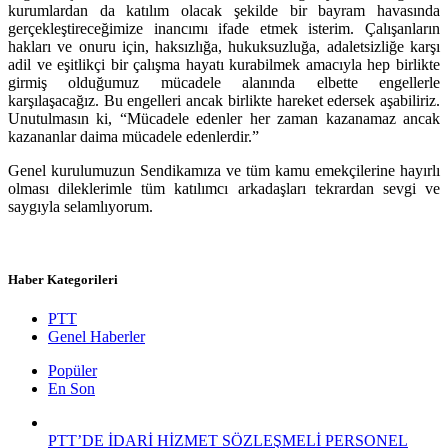
kurumlardan da katılım olacak şekilde bir bayram havasında
gerçekleştireceğimize inancımı ifade etmek isterim. Çalışanların
hakları ve onuru için, haksızlığa, hukuksuzluğa, adaletsizliğe karşı
adil ve eşitlikçi bir çalışma hayatı kurabilmek amacıyla hep birlikte
girmiş olduğumuz mücadele alanında elbette engellerle
karşılaşacağız. Bu engelleri ancak birlikte hareket edersek aşabiliriz.
Unutulmasın ki, “Mücadele edenler her zaman kazanamaz ancak
kazananlar daima mücadele edenlerdir.”
Genel kurulumuzun Sendikamıza ve tüm kamu emekçilerine hayırlı
olması dileklerimle tüm katılımcı arkadaşları tekrardan sevgi ve
saygıyla selamlıyorum.
Haber Kategorileri
PTT
Genel Haberler
Popüler
En Son
PTT’DE İDARİ HİZMET SÖZLEŞMELİ PERSONEL