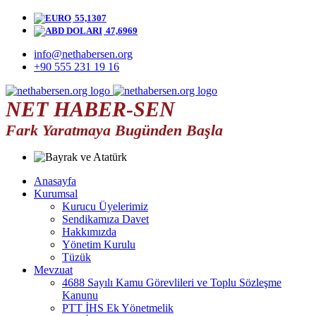
55,1307
47,6969
info@nethabersen.org
+90 555 231 19 16
NET HABER-SEN
Fark Yaratmaya Bugünden Başla
Anasayfa
Kurumsal
Kurucu Üyelerimiz
Sendikamıza Davet
Hakkımızda
Yönetim Kurulu
Tüzük
Mevzuat
4688 Sayılı Kamu Görevlileri ve Toplu Sözleşme
Kanunu
PTT İHS Ek Yönetmelik