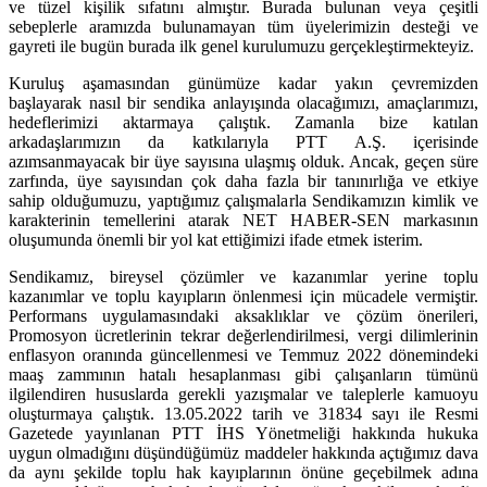
ve tüzel kişilik sıfatını almıştır. Burada bulunan veya çeşitli
sebeplerle aramızda bulunamayan tüm üyelerimizin desteği ve
gayreti ile bugün burada ilk genel kurulumuzu gerçekleştirmekteyiz.
Kuruluş aşamasından günümüze kadar yakın çevremizden
başlayarak nasıl bir sendika anlayışında olacağımızı, amaçlarımızı,
hedeflerimizi aktarmaya çalıştık. Zamanla bize katılan
arkadaşlarımızın da katkılarıyla PTT A.Ş. içerisinde
azımsanmayacak bir üye sayısına ulaşmış olduk. Ancak, geçen süre
zarfında, üye sayısından çok daha fazla bir tanınırlığa ve etkiye
sahip olduğumuzu, yaptığımız çalışmalarla Sendikamızın kimlik ve
karakterinin temellerini atarak NET HABER-SEN markasının
oluşumunda önemli bir yol kat ettiğimizi ifade etmek isterim.
Sendikamız, bireysel çözümler ve kazanımlar yerine toplu
kazanımlar ve toplu kayıpların önlenmesi için mücadele vermiştir.
Performans uygulamasındaki aksaklıklar ve çözüm önerileri,
Promosyon ücretlerinin tekrar değerlendirilmesi, vergi dilimlerinin
enflasyon oranında güncellenmesi ve Temmuz 2022 dönemindeki
maaş zammının hatalı hesaplanması gibi çalışanların tümünü
ilgilendiren hususlarda gerekli yazışmalar ve taleplerle kamuoyu
oluşturmaya çalıştık. 13.05.2022 tarih ve 31834 sayı ile Resmi
Gazetede yayınlanan PTT İHS Yönetmeliği hakkında hukuka
uygun olmadığını düşündüğümüz maddeler hakkında açtığımız dava
da aynı şekilde toplu hak kayıplarının önüne geçebilmek adına