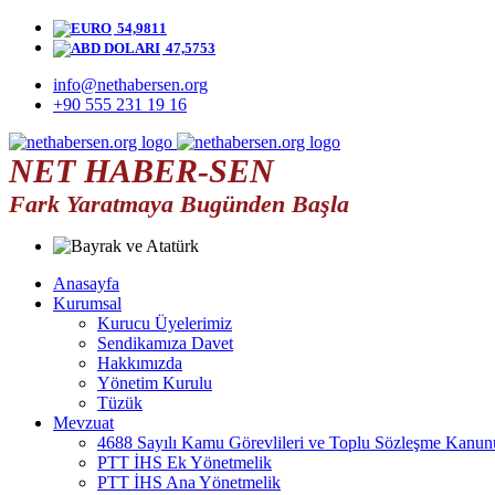
54,9811
47,5753
info@nethabersen.org
+90 555 231 19 16
NET HABER-SEN
Fark Yaratmaya Bugünden Başla
Anasayfa
Kurumsal
Kurucu Üyelerimiz
Sendikamıza Davet
Hakkımızda
Yönetim Kurulu
Tüzük
Mevzuat
4688 Sayılı Kamu Görevlileri ve Toplu Sözleşme Kanun
PTT İHS Ek Yönetmelik
PTT İHS Ana Yönetmelik