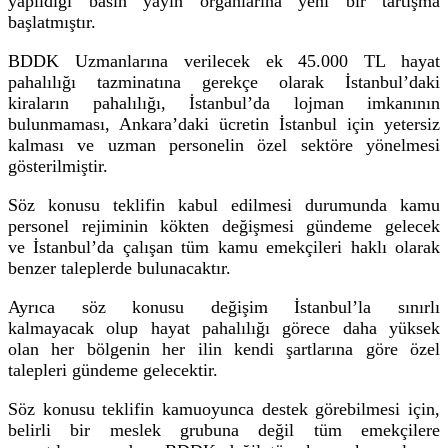
yapıldığı basın yayın
organlarına yeni bir tartışma
başlatmıştır.
BDDK Uzmanlarına verilecek ek 45.000 TL h
ayat
pahalılığı tazminatına g
erekçe olarak İstanbul’daki
kiraların pahalılığı,
İstanbul’da
lojman imkanının
bulunmaması, Ankara’daki ücretin İstanbul için yetersiz
kalması ve uzman personelin özel sektöre yönelmesi
gösterilmiştir.
Söz konusu teklifin kabul edilmesi durumunda kamu
personel rejiminin kökten değişmesi gündeme gelecek
ve
İstanbul’da çalışan
tüm kamu
emekçileri
haklı olarak
benzer taleplerde bulunacaktır.
Ayrıca söz konusu değişim İstanbul’la sınırlı
kalmayacak
olup hayat pahalılığı görece daha yüksek
olan
her bölgenin her ilin
kendi şartlarına
göre özel
talepleri gündeme ge
lecektir
.
Söz konusu teklifin kamuoyunca destek görebilmesi için,
belirli bir meslek grubuna değil tüm emekçilere