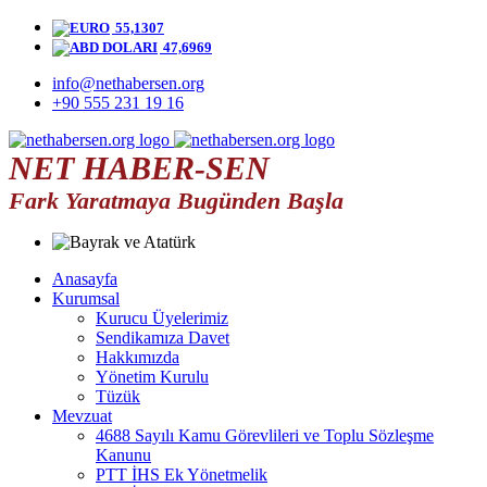
55,1307
47,6969
info@nethabersen.org
+90 555 231 19 16
NET HABER-SEN
Fark Yaratmaya Bugünden Başla
Anasayfa
Kurumsal
Kurucu Üyelerimiz
Sendikamıza Davet
Hakkımızda
Yönetim Kurulu
Tüzük
Mevzuat
4688 Sayılı Kamu Görevlileri ve Toplu Sözleşme
Kanunu
PTT İHS Ek Yönetmelik