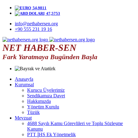
54,9811
47,5753
info@nethabersen.org
+90 555 231 19 16
NET HABER-SEN
Fark Yaratmaya Bugünden Başla
Anasayfa
Kurumsal
Kurucu Üyelerimiz
Sendikamıza Davet
Hakkımızda
Yönetim Kurulu
Tüzük
Mevzuat
4688 Sayılı Kamu Görevlileri ve Toplu Sözleşme
Kanunu
PTT İHS Ek Yönetmelik