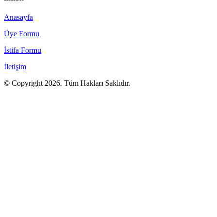
sosyal ve mesleki hak ve menfaatlerinin korunması ve geliştirilmesi
iken bazı sendika(lar), sendikal amaçlara aykırı olarak bazı kamu
görevlilerinin hak kaybı yaşamaları için mücadele! ederler.
Detay
Gösterilen: 1 ile 5 arası, toplam: 12 (3 Sayfa)
1
(current)
2
3
Kategoriler
PTT
Genel Duyurular
Popüler
En Son
PTT’DE İDARİ HİZMET SÖZLEŞMELİ PERSONEL
KADRO İSTİYOR!