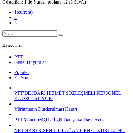
11
Ara
NET GENEL MEVZUAT
PTT Ünvan Yükselme ve Ünvan Değişikliği Sınavlarına Girecek
Başta Üyelerimiz Olmak Üzere Tüm Personele Başarılar Dileriz
Detay