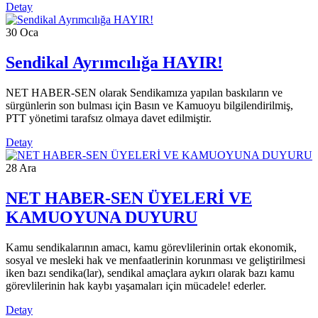
Detay
04
Nis
Her Yıl Bir Kitap Sendikamızdan
Detay