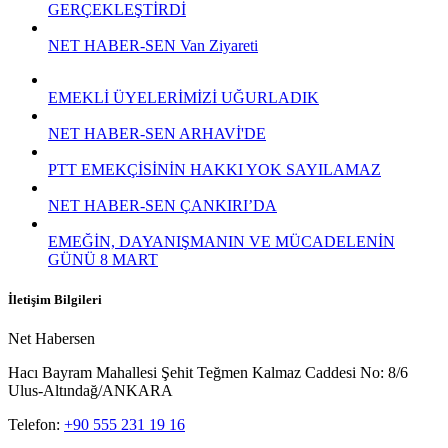
30
Oca
Sendikal Ayrımcılığa HAYIR!
NET HABER-SEN olarak Sendikamıza yapılan baskıların ve
sürgünlerin son bulması için Basın ve Kamuoyu bilgilendirilmiş,
PTT yönetimi tarafsız olmaya davet edilmiştir.