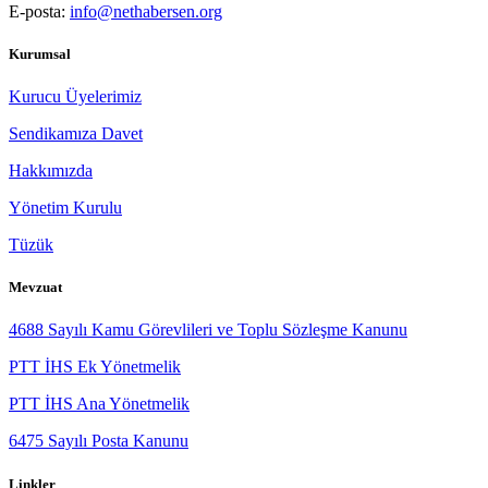
Detay
28
Ara
NET HABER-SEN ÜYELERİ VE
KAMUOYUNA DUYURU
Kamu sendikalarının amacı, kamu görevlilerinin ortak ekonomik,