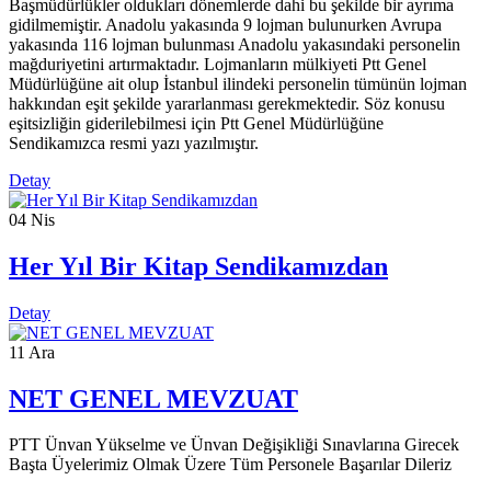
18
Şub
İstanbul'da Lojman Adaletsizliği
İstanbul'daki Ptt Emekçilerine sadece bağlı bulundukları Bölge
Müdürlüğü sınırları içerisindeki lojmanlara başvuru yapabilecekleri
resmi yazıyla bildirilmiştir. Talepler Bölge Müdürlüğü
yapılanmasından önce toplanmış olup Anadolu ve Avrupa ayrı
Başmüdürlükler oldukları dönemlerde dahi bu şekilde bir ayrıma
gidilmemiştir. Anadolu yakasında 9 lojman bulunurken Avrupa
yakasında 116 lojman bulunması Anadolu yakasındaki personelin
mağduriyetini artırmaktadır. Lojmanların mülkiyeti Ptt Genel
Müdürlüğüne ait olup İstanbul ilindeki personelin tümünün lojman
hakkından eşit şekilde yararlanması gerekmektedir. Söz konusu
eşitsizliğin giderilebilmesi için Ptt Genel Müdürlüğüne
Sendikamızca resmi yazı yazılmıştır.