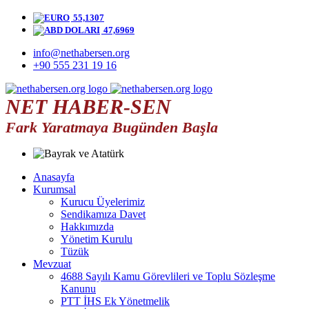
55,1307
47,6969
info@nethabersen.org
+90 555 231 19 16
NET HABER-SEN
Fark Yaratmaya Bugünden Başla
Anasayfa
Kurumsal
Kurucu Üyelerimiz
Sendikamıza Davet
Hakkımızda
Yönetim Kurulu
Tüzük
Mevzuat
4688 Sayılı Kamu Görevlileri ve Toplu Sözleşme
Kanunu
PTT İHS Ek Yönetmelik